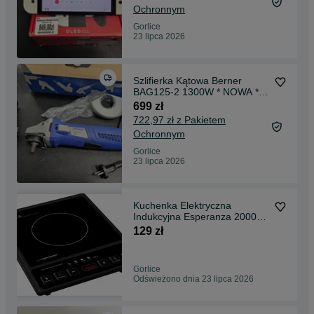
Ochronnym
Gorlice
23 lipca 2026
Szlifierka Kątowa Berner
BAG125-2 1300W * NOWA *
Komis Madej Gorlice
699 zł
722,97 zł z Pakietem
Ochronnym
Gorlice
23 lipca 2026
Kuchenka Elektryczna
Indukcyjna Esperanza 2000W
NOWA GW24
129 zł
Gorlice
Odświeżono dnia 23 lipca 2026