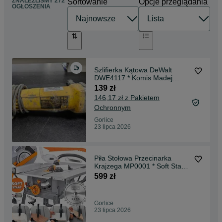
ZNALEŹLIŚMY 272
Sortowanie
Opcje przeglądania
OGŁOSZENIA
Szlifierka Kątowa DeWalt
DWE4117 * Komis Madej
Gorlice
139 zł
146,17 zł z Pakietem
Ochronnym
Gorlice
23 lipca 2026
Piła Stołowa Przecinarka
Krajzega MP0001 * Soft Start *
3400W * NOWA * GW24
599 zł
Gorlice
23 lipca 2026