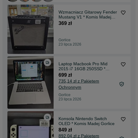
Wzmacniacz Gitarowy Fender
Mustang V1 * Komis Madej
Gorlice
369 zł
Gorlice
23 lipca 2026
Laptop Macbook Pro Mid
2015 i7 16GB 250SSD *
Komis Madej Gorlice
699 zł
735,14 zł z Pakietem
Ochronnym
Gorlice
23 lipca 2026
Konsola Nintendo Switch
OLED * Komis Madej Gorlice
849 zł
892,04 zł z Pakietem