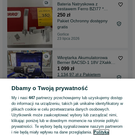
Bateria Natryskowa z
zestawem Ferro BZI77 *
NOWA
250 zł
Pakiet Ochronny dostępny
gratis
Gorlice
23 lipca 2026
Wkrętarka Akumulatorowa
Berner BACSD-1 18V 2Xakku
5Ah * NOWA * Komis Madej
1 099 zł
Gorlice
1 134,97 zł z Pakietem
Ochronnym
Dbamy o Twoją prywatność
Gorlice
23 lipca 2026
My i nasi
447
partnerzy przechowujemy lub uzyskujemy dostęp
do informacji na urządzeniu, takich jak unikalne identyfikatory w
plikach cookie w celu przetwarzania danych osobowych.
Tablet LENOVO E10 Komis
Użytkownik może zaakceptować wybory lub zarządzać nimi,
Madej Gorlice
klikając poniżej lub w dowolnym momencie na stronie polityki
199 zł
prywatności. Te wybory będą sygnalizowane naszym partnerom
212,14 zł z Pakietem
i nie będą miały wpływu na dane przeglądania.
Polityka
Ochronnym