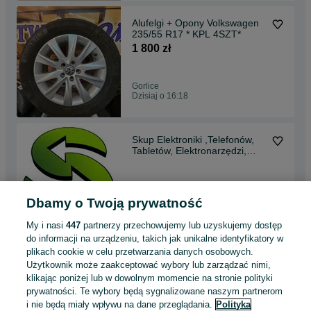
Alufelgi + Opony Volkswagen
235/55 R17 * KPL 4SZT*
1 800 zł
Gorlice
Dzisiaj o 16:18
Skup Elektroniki ,Telefonów,
Tabletów, Elektronarzędzi,
Złota *GORLICE
Dbamy o Twoją prywatność
Gorlice
Dzisiaj o 16:17
My i nasi
447
partnerzy przechowujemy lub uzyskujemy dostęp
do informacji na urządzeniu, takich jak unikalne identyfikatory w
plikach cookie w celu przetwarzania danych osobowych.
Wideodomofon WiFi Philips
Użytkownik może zaakceptować wybory lub zarządzać nimi,
531034 WelcomeEye Link *
klikając poniżej lub w dowolnym momencie na stronie polityki
Komis Madej
349 zł
prywatności. Te wybory będą sygnalizowane naszym partnerom
366,46 zł z Pakietem
i nie będą miały wpływu na dane przeglądania.
Polityka
Ochronnym