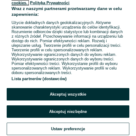
cookies,
Polityka Prywatności
Gorlice
Wraz z naszymi partnerami przetwarzamy dane w celu
Dzisiaj o 16:16
zapewnienia:
Użycie dokładnych danych geolokalizacyjnych. Aktywne
skanowanie charakterystyki urządzenia do celów identyfikacji.
Rozumienie odbiorców dzięki statystyce lub kombinacji danych
1
2
3
...
28
z różnych źródeł. Przechowywanie informacji na urządzeniu lub
dostęp do nich. Pomiar efektywności reklam. Rozwój i
ulepszanie usług. Tworzenie profili w celu personalizacji treści.
Tworzenie profili w celu spersonalizowanych reklam.
Wykorzystywanie ograniczonych danych do wyboru reklam.
Wykorzystywanie ograniczonych danych do wyboru treści.
Pomiar efektywności treści. Wykorzystanie profili do wyboru
spersonalizowanych reklam. Wykorzystywanie profili w celu
doboru spersonalizowanych treści.
Lista partnerów (dostawców)
Akceptuj wszystkie
Akceptuj niezbędne
Zadzwoń / SMS
Ustaw preferencje
Szukaj
Obserwujesz
Dodaj