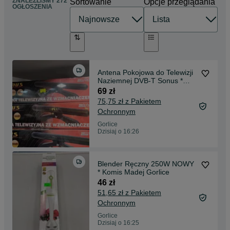
ZNALEŹLIŚMY 272
Sortowanie
Opcje przeglądania
OGŁOSZENIA
Antena Pokojowa do Telewizji
Naziemnej DVB-T Sonus *
Komis Madej
69 zł
75,75 zł z Pakietem
Ochronnym
Gorlice
Dzisiaj o 16:26
Blender Ręczny 250W NOWY
* Komis Madej Gorlice
46 zł
51,65 zł z Pakietem
Ochronnym
Gorlice
Dzisiaj o 16:25