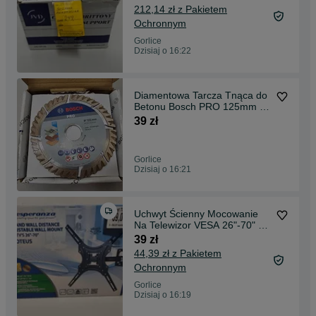
212,14 zł z Pakietem
Ochronnym
Gorlice
Dzisiaj o 16:22
Diamentowa Tarcza Tnąca do
Betonu Bosch PRO 125mm *
Komis Madej
39 zł
Gorlice
Dzisiaj o 16:21
Uchwyt Ścienny Mocowanie
Na Telewizor VESA 26"-70" *
NOWY
39 zł
44,39 zł z Pakietem
Ochronnym
Gorlice
Dzisiaj o 16:19