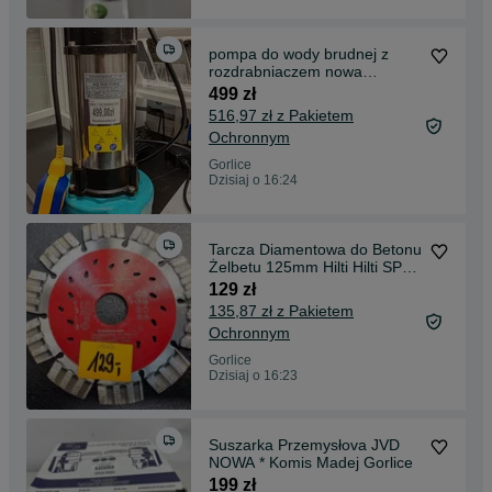
pompa do wody brudnej z
rozdrabniaczem nowa
wq1100furia Komis Madej
499 zł
516,97 zł z Pakietem
Ochronnym
Gorlice
Dzisiaj o 16:24
Tarcza Diamentowa do Betonu
Żelbetu 125mm Hilti Hilti SPX
125mm
129 zł
135,87 zł z Pakietem
Ochronnym
Gorlice
Dzisiaj o 16:23
Suszarka Przemysłova JVD
NOWA * Komis Madej Gorlice
199 zł